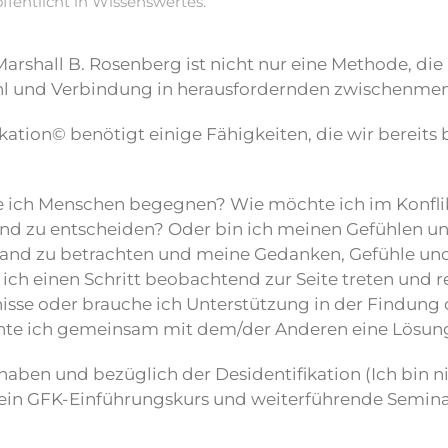
öffentlicht in
Wissenswertes
.
shall B. Rosenberg ist nicht nur eine Methode, die i
ühl und Verbindung in herausfordernden zwischenmen
on© benötigt einige Fähigkeiten, die wir bereits be
e ich Menschen begegnen? Wie möchte ich im Konflik
 und zu entscheiden? Oder bin ich meinen Gefühlen u
 Abstand zu betrachten und meine Gedanken, Gefühl
 ich einen Schritt beobachtend zur Seite treten und r
isse oder brauche ich Unterstützung in der Findung
chte ich gemeinsam mit dem/der Anderen eine Lösun
haben und bezüglich der Desidentifikation (Ich bin ni
 ein GFK-Einführungskurs und weiterführende Semina