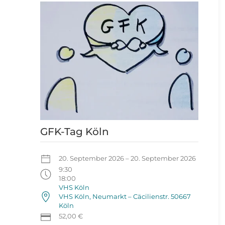
GFK-Tag Köln
20. September 2026 – 20. September 2026
9:30
18:00
VHS Köln
VHS Köln, Neumarkt – Cäcilienstr. 50667
Köln
52,00 €