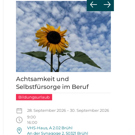
Achtsamkeit und
Selbstfürsorge im Beruf
Bildungsurlaub
28. September 2026 – 30. September 2026
9:00
16:00
VHS-Haus, A 2.02 Brühl
An der Synagoge 2, 50321 Brühl