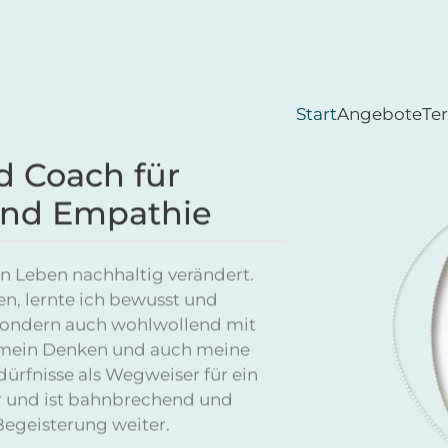
Start
Angebote
Te
d Coach für
und Empathie
n Leben nachhaltig verändert.
en, lernte ich bewusst und
sondern auch wohlwollend mit
e mein Denken und auch meine
rfnisse als Wegweiser für ein
ar und ist bahnbrechend und
Begeisterung weiter.