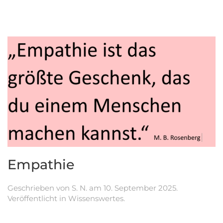
Empathie
Geschrieben von
S. N.
am
10. September 2025
.
Veröffentlicht in
Wissenswertes
.