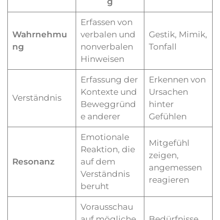
g
Erfassen von
Wahrnehmu
verbalen und
Gestik, Mimik,
ng
nonverbalen
Tonfall
Hinweisen
Erfassung der
Erkennen von
Kontexte und
Ursachen
Verständnis
Beweggründ
hinter
e anderer
Gefühlen
Emotionale
Mitgefühl
Reaktion, die
zeigen,
Resonanz
auf dem
angemessen
Verständnis
reagieren
beruht
Vorausschau
auf mögliche
Bedürfnisse